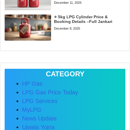
December 11, 2025
⭐ 5kg LPG Cylinder Price &
Booking Details –Full Jankari
December 8, 2025
CATEGORY
HP Gas
LPG Gas Price Today
LPG Services
MyLPG
News Update
Ujwala Yojna