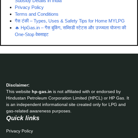
Subsidy Details in India
Privacy Policy
Terms and Conditions
गैस टंकी – Types, Uses & Safety Tips for Home MYLPG
🔥 HpGas.in – गैस बुकिंग, सब्सिडी स्टेटस और उज्ज्वला योजना की
One-Stop वेबसाइट
Disclaimer:
This website
hp-gas.in
is not affiliated with or endorsed by
Hindustan Petroleum Corporation Limited (HPCL) or HP Gas. It
is an independent informational site created only for LPG and
gas-related awareness purposes.
Quick links
Privacy Policy