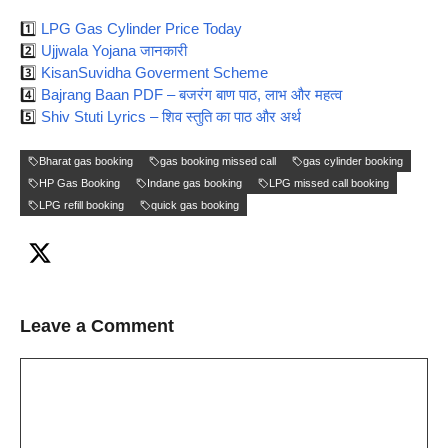
1️⃣
LPG Gas Cylinder Price Today
2️⃣
Ujjwala Yojana जानकारी
3️⃣
KisanSuvidha Goverment Scheme
4️⃣
Bajrang Baan PDF – बजरंग बाण पाठ, लाभ और महत्व
5️⃣
Shiv Stuti Lyrics – शिव स्तुति का पाठ और अर्थ
Bharat gas booking
gas booking missed call
gas cylinder booking
HP Gas Booking
Indane gas booking
LPG missed call booking
LPG refill booking
quick gas booking
Leave a Comment
Comment